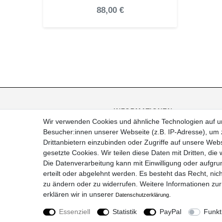
88,00 €
INFORMATIONEN
Wir verwenden Cookies und ähnliche Technologien auf 
FAQ
Besucher:innen unserer Webseite (z.B. IP-Adresse), um z
Versand
Drittanbietern einzubinden oder Zugriffe auf unsere Webs
Kontakt
gesetzte Cookies. Wir teilen diese Daten mit Dritten, die
Über uns
Die Datenverarbeitung kann mit Einwilligung oder aufgru
Veranstaltungen
erteilt oder abgelehnt werden. Es besteht das Recht, nich
zu ändern oder zu widerrufen. Weitere Informationen 
erklären wir in unserer
.
Daten­schutz­erklärung
© Copyright 2021 Le 
Essenziell
Statistik
PayPal
Funkt