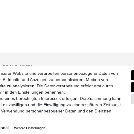
RECHTLICHES
ZAHLUNGSARTEN
unserer Website und verarbeiten personenbezogene Daten von
AGB
.B. Inhalte und Anzeigen zu personalisieren, Medien von
Impressum
ite zu analysieren. Die Datenverarbeitung erfolgt erst durch
Widerrufsrecht
 wir in den Einstellungen benennen.
Datenschutz
nd eines berechtigten Interesses erfolgen. Die Zustimmung kann
t einzuwilligen und die Einwilligung zu einem späteren Zeitpunkt
zur Verwendung personenbezogener Daten und den Diensten
Cheval - Alle Rechte vorbehalten.
Alle Preise verstehen sich inklusive Mehrwertsteuer un
ional
Weitere Einstellungen