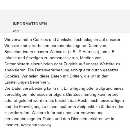
INFORMATIONEN
FAQ
Versand
Wir verwenden Cookies und ähnliche Technologien auf unserer
Kontakt
Website und verarbeiten personenbezogene Daten von
Über uns
Besucher:innen unserer Webseite (z.B. IP-Adresse), um z.B.
Veranstaltungen
Inhalte und Anzeigen zu personalisieren, Medien von
Drittanbietern einzubinden oder Zugriffe auf unsere Website zu
RECHTLICHES
analysieren. Die Datenverarbeitung erfolgt erst durch gesetzte
AGB
Cookies. Wir teilen diese Daten mit Dritten, die wir in den
Impressum
Einstellungen benennen.
Widerrufsrecht
Die Datenverarbeitung kann mit Einwilligung oder aufgrund eines
Datenschutz
berechtigten Interesses erfolgen. Die Zustimmung kann erteilt
oder abgelehnt werden. Es besteht das Recht, nicht einzuwilligen
und die Einwilligung zu einem späteren Zeitpunkt zu ändern oder
zu widerrufen. Weitere Informationen zur Verwendung
ZAHLUNGSARTEN
personenbezogener Daten und den Diensten erklären wir in
unserer
.
Daten­schutz­erklärung