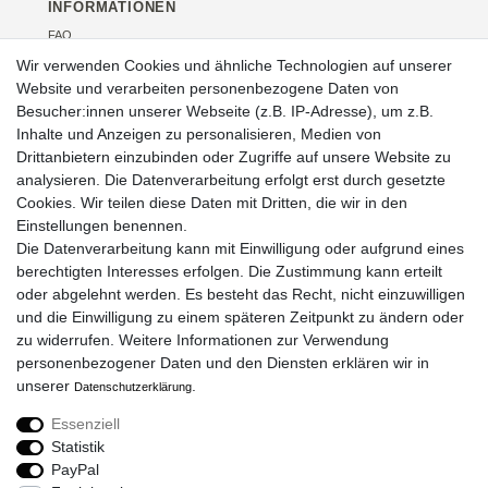
INFORMATIONEN
FAQ
Versand
Wir verwenden Cookies und ähnliche Technologien auf unserer
Kontakt
Website und verarbeiten personenbezogene Daten von
Über uns
Besucher:innen unserer Webseite (z.B. IP-Adresse), um z.B.
Veranstaltungen
Inhalte und Anzeigen zu personalisieren, Medien von
Drittanbietern einzubinden oder Zugriffe auf unsere Website zu
RECHTLICHES
analysieren. Die Datenverarbeitung erfolgt erst durch gesetzte
AGB
Cookies. Wir teilen diese Daten mit Dritten, die wir in den
Impressum
Einstellungen benennen.
Widerrufsrecht
Die Datenverarbeitung kann mit Einwilligung oder aufgrund eines
Datenschutz
berechtigten Interesses erfolgen. Die Zustimmung kann erteilt
oder abgelehnt werden. Es besteht das Recht, nicht einzuwilligen
und die Einwilligung zu einem späteren Zeitpunkt zu ändern oder
zu widerrufen. Weitere Informationen zur Verwendung
ZAHLUNGSARTEN
personenbezogener Daten und den Diensten erklären wir in
unserer
.
Daten­schutz­erklärung
Essenziell
SOCIAL MEDIA
Statistik
PayPal