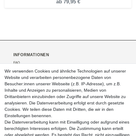
ab
79,95 €
INFORMATIONEN
FAQ
Versand
Wir verwenden Cookies und ähnliche Technologien auf unserer
Kontakt
Website und verarbeiten personenbezogene Daten von
Über uns
Besucher:innen unserer Webseite (z.B. IP-Adresse), um z.B.
Veranstaltungen
Inhalte und Anzeigen zu personalisieren, Medien von
Drittanbietern einzubinden oder Zugriffe auf unsere Website zu
RECHTLICHES
analysieren. Die Datenverarbeitung erfolgt erst durch gesetzte
AGB
Cookies. Wir teilen diese Daten mit Dritten, die wir in den
Impressum
Einstellungen benennen.
Widerrufsrecht
Die Datenverarbeitung kann mit Einwilligung oder aufgrund eines
Datenschutz
berechtigten Interesses erfolgen. Die Zustimmung kann erteilt
oder abgelehnt werden. Es besteht das Recht, nicht einzuwilligen