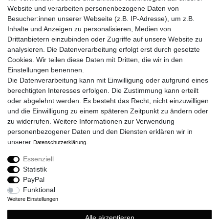
Kontakt
Website und verarbeiten personenbezogene Daten von
Über uns
Besucher:innen unserer Webseite (z.B. IP-Adresse), um z.B.
Veranstaltungen
Inhalte und Anzeigen zu personalisieren, Medien von
Drittanbietern einzubinden oder Zugriffe auf unsere Website zu
RECHTLICHES
analysieren. Die Datenverarbeitung erfolgt erst durch gesetzte
AGB
Cookies. Wir teilen diese Daten mit Dritten, die wir in den
Impressum
Einstellungen benennen.
Widerrufsrecht
Die Datenverarbeitung kann mit Einwilligung oder aufgrund eines
Datenschutz
berechtigten Interesses erfolgen. Die Zustimmung kann erteilt
oder abgelehnt werden. Es besteht das Recht, nicht einzuwilligen
und die Einwilligung zu einem späteren Zeitpunkt zu ändern oder
zu widerrufen. Weitere Informationen zur Verwendung
ZAHLUNGSARTEN
personenbezogener Daten und den Diensten erklären wir in
unserer
.
Daten­schutz­erklärung
Essenziell
SOCIAL MEDIA
Statistik
PayPal
Funktional
Weitere Einstellungen
Alle akzeptieren