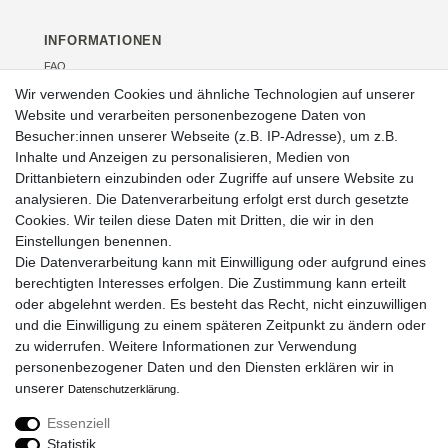
INFORMATIONEN
FAQ
Versand
Wir verwenden Cookies und ähnliche Technologien auf unserer
Kontakt
Website und verarbeiten personenbezogene Daten von
Über uns
Besucher:innen unserer Webseite (z.B. IP-Adresse), um z.B.
Veranstaltungen
Inhalte und Anzeigen zu personalisieren, Medien von
Drittanbietern einzubinden oder Zugriffe auf unsere Website zu
RECHTLICHES
analysieren. Die Datenverarbeitung erfolgt erst durch gesetzte
AGB
Cookies. Wir teilen diese Daten mit Dritten, die wir in den
Impressum
Einstellungen benennen.
Widerrufsrecht
Die Datenverarbeitung kann mit Einwilligung oder aufgrund eines
Datenschutz
berechtigten Interesses erfolgen. Die Zustimmung kann erteilt
oder abgelehnt werden. Es besteht das Recht, nicht einzuwilligen
und die Einwilligung zu einem späteren Zeitpunkt zu ändern oder
zu widerrufen. Weitere Informationen zur Verwendung
ZAHLUNGSARTEN
personenbezogener Daten und den Diensten erklären wir in
unserer
.
Daten­schutz­erklärung
Essenziell
SOCIAL MEDIA
Statistik