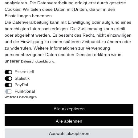
analysieren. Die Datenverarbeitung erfolgt erst durch gesetzte
AGB
Cookies. Wir teilen diese Daten mit Dritten, die wir in den
Impressum
Einstellungen benennen.
Widerrufsrecht
Die Datenverarbeitung kann mit Einwilligung oder aufgrund eines
Datenschutz
berechtigten Interesses erfolgen. Die Zustimmung kann erteilt
oder abgelehnt werden. Es besteht das Recht, nicht einzuwilligen
und die Einwilligung zu einem späteren Zeitpunkt zu ändern oder
zu widerrufen. Weitere Informationen zur Verwendung
ZAHLUNGSARTEN
personenbezogener Daten und den Diensten erklären wir in
unserer
.
Daten­schutz­erklärung
Essenziell
SOCIAL MEDIA
Statistik
PayPal
Funktional
Weitere Einstellungen
Alle akzeptieren
© Copyright 2021 Le Cheval - Alle Rechte vorbehalten.
Alle Preise verstehen sich inklusive Mehrwertsteuer und zzgl. Versandkosten.
Alle ablehnen
Auswahl akzeptieren