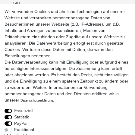
FAQ
Versand
Wir verwenden Cookies und ähnliche Technologien auf unserer
Kontakt
Website und verarbeiten personenbezogene Daten von
Über uns
Besucher:innen unserer Webseite (z.B. IP-Adresse), um z.B.
Veranstaltungen
Inhalte und Anzeigen zu personalisieren, Medien von
Drittanbietern einzubinden oder Zugriffe auf unsere Website zu
RECHTLICHES
analysieren. Die Datenverarbeitung erfolgt erst durch gesetzte
AGB
Cookies. Wir teilen diese Daten mit Dritten, die wir in den
Impressum
Einstellungen benennen.
Widerrufsrecht
Die Datenverarbeitung kann mit Einwilligung oder aufgrund eines
Datenschutz
berechtigten Interesses erfolgen. Die Zustimmung kann erteilt
oder abgelehnt werden. Es besteht das Recht, nicht einzuwilligen
und die Einwilligung zu einem späteren Zeitpunkt zu ändern oder
zu widerrufen. Weitere Informationen zur Verwendung
ZAHLUNGSARTEN
personenbezogener Daten und den Diensten erklären wir in
unserer
.
Daten­schutz­erklärung
Essenziell
SOCIAL MEDIA
Statistik
PayPal
Funktional